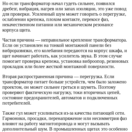
Но если трансформатор начал гудеть сильнее, появился
дребезг, вибрация, нагрев или запах изоляции, это уже повод
для проверки. Усиленный шум может говорить о перегрузке,
ослаблении крепежа, плохом контакте, перекосе фаз,
некачественном питании или механическом резонансе
корпуса щита.
Частая причина — неправильное крепление трансформатора.
Если он установлен на тонкой монтажной панели без
виброразвязки, его колебания передаются на корпус шкафа, и
щит начинает работать, как усилитель звука. В этом случае
помогает проверка крепежа, установка виброопор, резиновых
прокладок или более жесткой монтажной поверхности.
Вторая распространенная причина — перегрузка. Если
трансформатор питает больше устройств, чем было заложено
проектом, он может сильнее греться и шуметь. Поэтому
проверяют фактическую нагрузку, токи вторичных цепей,
состояние предохранителей, автоматов и подключенных
потребителей.
Также гул может усиливаться из-за качества питающей сети.
Гармоники, просадки, перенапряжение или несимметрия фаз
влияют на работу магнитопровода и могут вызывать
дополнительный шум. В промышленных щитах это особенно